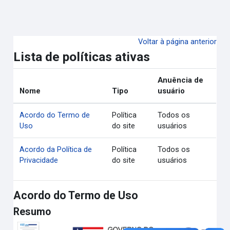
Ir para o conteúdo principal
Voltar à página anterior
Lista de políticas ativas
Anuência de
Nome
Tipo
usuário
Acordo do Termo de
Política
Todos os
Uso
do site
usuários
Acordo da Política de
Política
Todos os
Privacidade
do site
usuários
Acordo do Termo de Uso
Resumo